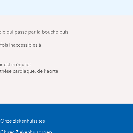
uple qui passe par la bouche puis
ois inaccessibles à
est irrégulier
thèse cardiaque, de l’aorte
Onze ziekenhuissites
Chirec Ziekenhuisgroep