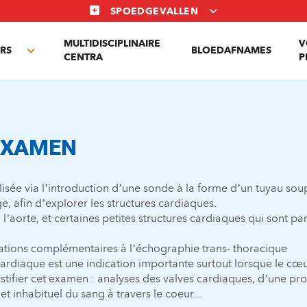
SPOEDGEVALLEN
MULTIDISCIPLINAIRE
V
RS
BLOEDAFNAMES
Toggle
CENTRA
P
submenu
'EXAMEN
alisée via l’introduction d’une sonde à la forme d’un tuyau so
e, afin d’explorer les structures cardiaques.
’aorte, et certaines petites structures cardiaques qui sont parf
ions complémentaires à l’échographie trans- thoracique
cardiaque est une indication importante surtout lorsque le cœur 
stifier cet examen : analyses des valves cardiaques, d’une pro
t inhabituel du sang à travers le coeur...