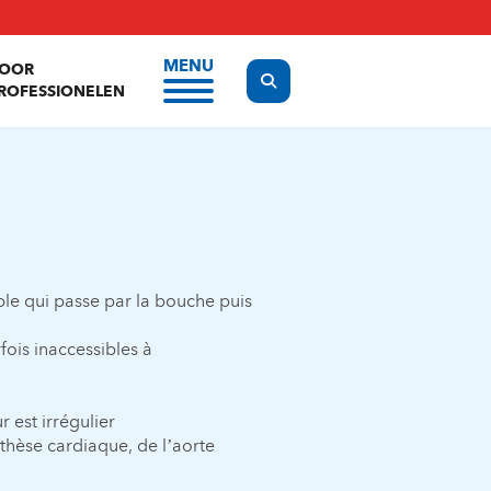
MENU
OOR
Display the search form
ROFESSIONELEN
uple qui passe par la bouche puis
ois inaccessibles à
est irrégulier
thèse cardiaque, de l’aorte