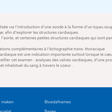
alisée via l’introduction d’une sonde à la forme d’un tuyau so
e, afin d’explorer les structures cardiaques.
’aorte, et certaines petites structures cardiaques qui sont parf
ions complémentaires à l’échographie trans- thoracique
cardiaque est une indication importante surtout lorsque le cœur 
stifier cet examen : analyses des valves cardiaques, d’une pro
t inhabituel du sang à travers le coeur...
k maken
Bloedafnames
cialist
Banen