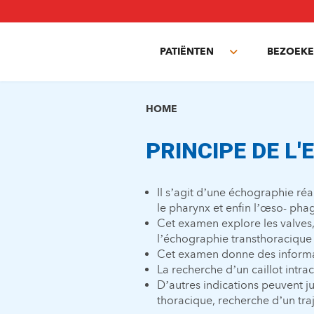
Overslaan
en
naar
PATIËNTEN
BEZOEKE
de
Toggle
inhoud
submenu
gaan
HOME
PRINCIPE DE L
Il s’agit d’une échographie ré
le pharynx et enfin l’œso- phag
Cet examen explore les valves, l
l’échographie transthoracique
Cet examen donne des informat
La recherche d’un caillot intra
D’autres indications peuvent ju
thoracique, recherche d’un traje