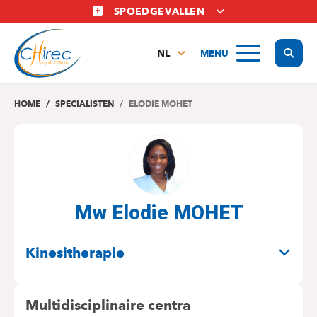
Overslaan
SPOEDGEVALLEN
en
naar
Display
MENU
de
NL
inhoud
FR
gaan
EN
HOME
SPECIALISTEN
ELODIE MOHET
Mw Elodie MOHET
SPECIALITEITEN
Kinesitherapie
Multidisciplinaire centra