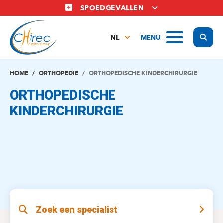
Overslaan
SPOEDGEVALLEN
en
naar
Display
MENU
de
NL
inhoud
FR
gaan
EN
HOME
ORTHOPEDIE
ORTHOPEDISCHE KINDERCHIRURGIE
ORTHOPEDISCHE
KINDERCHIRURGIE
Zoek een specialist