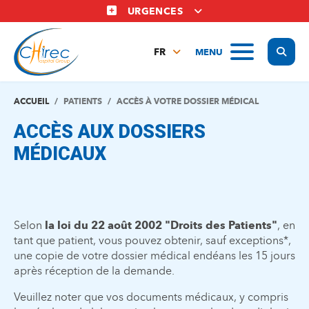
Aller
URGENCES
au
contenu
Display
MENU
principal
FR
NL
EN
ACCUEIL
PATIENTS
ACCÈS À VOTRE DOSSIER MÉDICAL
ACCÈS AUX DOSSIERS
MÉDICAUX
Selon
la loi du 22 août 2002 "Droits des Patients"
, en
tant que patient, vous pouvez obtenir, sauf exceptions*,
une copie de votre dossier médical endéans les 15 jours
après réception de la demande.
Veuillez noter que vos documents médicaux, y compris