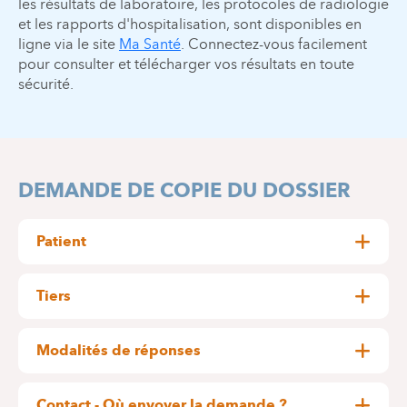
les résultats de laboratoire, les protocoles de radiologie
et les rapports d'hospitalisation, sont disponibles en
ligne via le site
Ma Santé
. Connectez-vous facilement
pour consulter et télécharger vos résultats en toute
sécurité.
DEMANDE DE COPIE DU DOSSIER
Patient
Pour obtenir son dossier médical, le patient doit
en faire la demande par écrit au moyen du
Tiers
formulaire de demande à nous renvoyer dûment
Le droit peut également être exercé par un tiers
complété et signé.
qui agit au nom du patient : soit la personne de
Modalités de réponses
la demande doit
Pour être validée,
confiance qu'il a désignée à cette fin, soit son
obligatoirement être signée et comprendre une
La copie du dossier vous sera envoyée par
représentant légal (père, mère, tuteur) si le patient
copie de carte d'identité (recto/verso)
.
courrier.
Contact - Où envoyer la demande ?