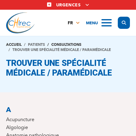
Aller
URGENCES
au
contenu
Display
MENU
principal
FR
NL
EN
ACCUEIL
PATIENTS
CONSULTATIONS
TROUVER UNE SPÉCIALITÉ MÉDICALE / PARAMÉDICALE
TROUVER UNE SPÉCIALITÉ
MÉDICALE / PARAMÉDICALE
A
Acupuncture
Algologie
Anatomie pathologique