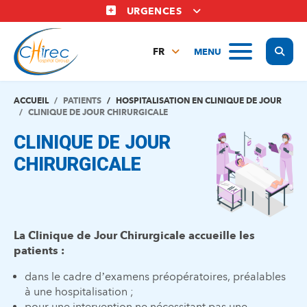
Aller
URGENCES
au
contenu
Display
MENU
principal
FR
NL
EN
ACCUEIL
PATIENTS
HOSPITALISATION EN CLINIQUE DE JOUR
CLINIQUE DE JOUR CHIRURGICALE
CLINIQUE DE JOUR
CHIRURGICALE
La Clinique de Jour Chirurgicale accueille les
patients :
dans le cadre d’examens préopératoires, préalables
à une hospitalisation ;
pour une intervention ne nécessitant pas une