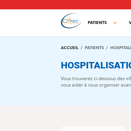
Aller
au
contenu
principal
PATIENTS
Toggle
subme
ACCUEIL
PATIENTS
HOSPITAL
HOSPITALISATI
Vous trouverez ci-dessous des i
vous aider à vous organiser avant 