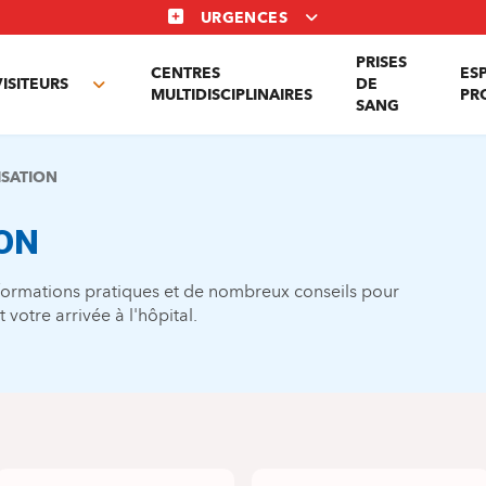
URGENCES
PRISES
CENTRES
ES
VISITEURS
DE
Toggle
MULTIDISCIPLINAIRES
PR
SANG
nu
submenu
ISATION
ON
nformations pratiques et de nombreux conseils pour
votre arrivée à l'hôpital.