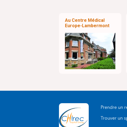
Au Centre Médical
Europe-Lambermont
Prendre un 
Trouver un s