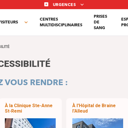
URGENCES
PRISES
CENTRES
ES
VISITEURS
DE
Toggle
MULTIDISCIPLINAIRES
PR
SANG
nu
submenu
ILITÉ
CESSIBILITÉ
 VOUS RENDRE :
À la Clinique Ste-Anne
À l'Hôpital de Braine
St-Remi
l'Alleud