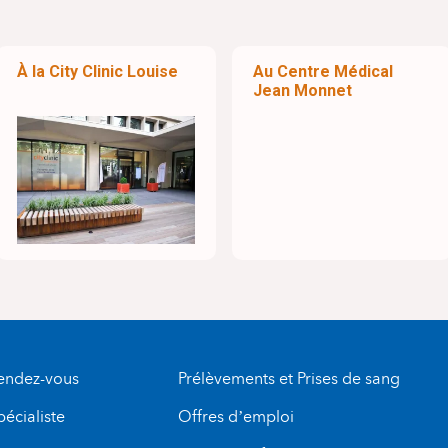
À la City Clinic Louise
Au Centre Médical
Jean Monnet
rendez-vous
Prélèvements et Prises de sang
pécialiste
Offres d’emploi