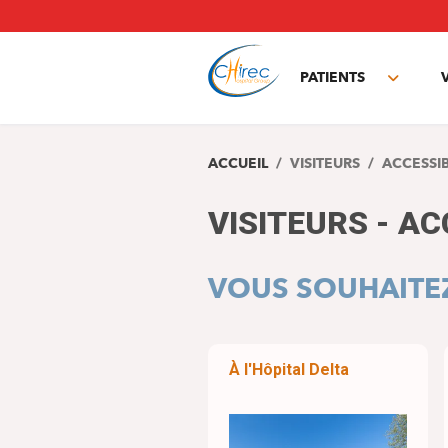
Aller
au
contenu
principal
PATIENTS
Toggle
subme
ACCUEIL
VISITEURS
ACCESSIB
VISITEURS - AC
VOUS SOUHAITEZ
À l'Hôpital Delta