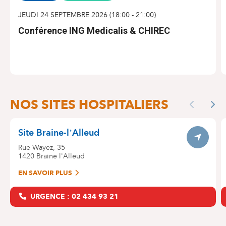
JEUDI 24 SEPTEMBRE 2026
(
18:00
-
21:00
)
Conférence ING Medicalis & CHIREC
S'INSCRIRE
NOS SITES
NOS SITES HOSPITALIERS
Skip
Previous
Nex
the
map
Site Braine-l’Alleud
Itinerar
Rue Wayez, 35
1420
Braine l'Alleud
EN SAVOIR PLUS
URGENCE : 02 434 93 21