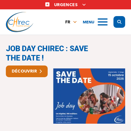
Aller
URGENCES
au
contenu
Display
MENU
principal
FR
NL
Le chirec
EN
JOB DAY CHIREC : SAVE
THE DATE !
DÉCOUVRIR