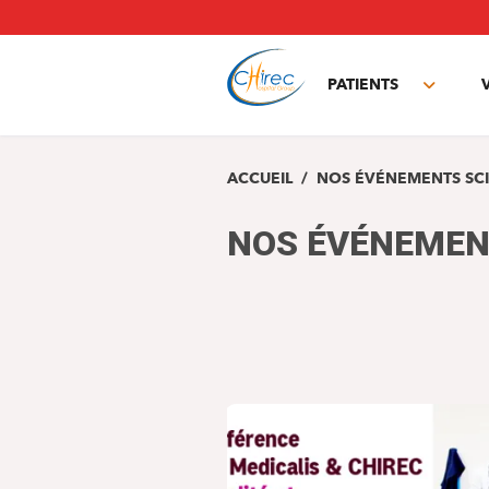
Aller
au
contenu
principal
PATIENTS
Toggle
subme
ACCUEIL
NOS ÉVÉNEMENTS SCI
NOS ÉVÉNEMEN