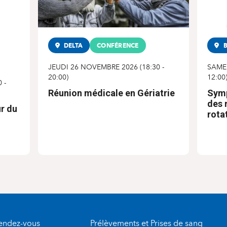
DELTA
CONFÉRENCE
B
JEUDI 26 NOVEMBRE 2026
(
18:30
-
SAME
20:00
)
12:00
0
-
Réunion médicale en Gériatrie
Symp
des 
ur du
rota
rendez-vous
Prélèvements et Prises de sang