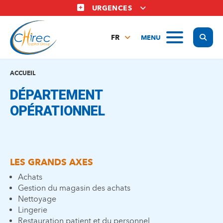
Aller
URGENCES
au
contenu
Display
MENU
principal
FR
NL
EN
ACCUEIL
DÉPARTEMENT
OPÉRATIONNEL
LES GRANDS AXES
Achats
Gestion du magasin des achats
Nettoyage
Lingerie
Restauration patient et du personnel