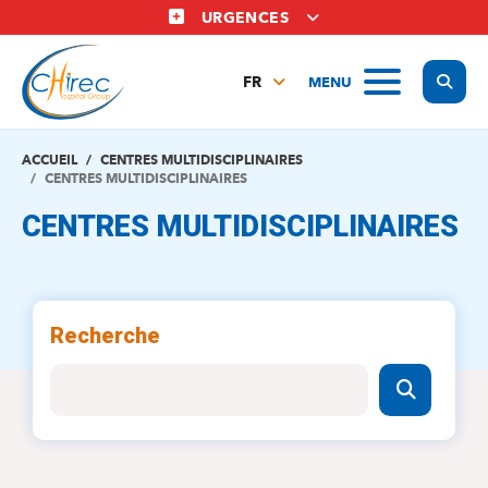
Aller
URGENCES
au
contenu
Display
MENU
principal
FR
NL
EN
ACCUEIL
CENTRES MULTIDISCIPLINAIRES
CENTRES MULTIDISCIPLINAIRES
CENTRES MULTIDISCIPLINAIRES
Recherche