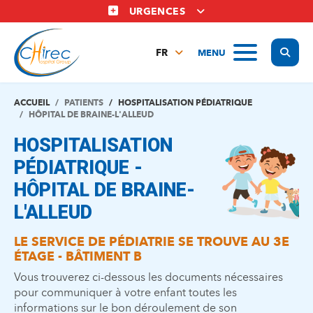
Aller
URGENCES
au
contenu
Display
MENU
principal
FR
NL
EN
ACCUEIL
PATIENTS
HOSPITALISATION PÉDIATRIQUE
HÔPITAL DE BRAINE-L'ALLEUD
HOSPITALISATION
PÉDIATRIQUE -
HÔPITAL DE BRAINE-
L'ALLEUD
LE SERVICE DE PÉDIATRIE SE TROUVE AU 3E
ÉTAGE - BÂTIMENT B
V
ous trouverez ci-dessous les documents nécessaires
pour communiquer à votre enfant toutes les
informations sur le bon déroulement de son