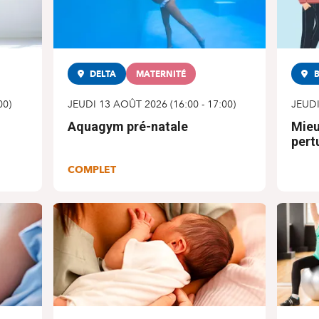
DELTA
MATERNITÉ
B
00
)
JEUDI 13 AOÛT 2026
(
16:00
-
17:00
)
JEUD
Aquagym pré-natale
Mieu
pert
COMPLET