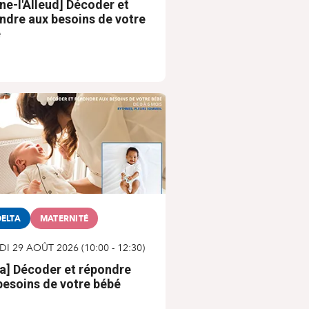
ine-l'Alleud] Décoder et
ndre aux besoins de votre
é
ELTA
MATERNITÉ
DI 29 AOÛT 2026
(
10:00
-
12:30
)
ta] Décoder et répondre
besoins de votre bébé