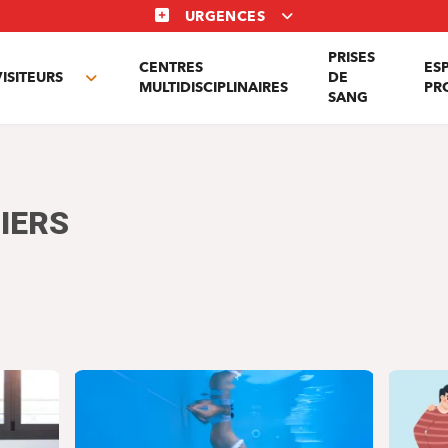
URGENCES
PRISES
CENTRES
ES
VISITEURS
DE
Toggle
MULTIDISCIPLINAIRES
PR
SANG
nu
submenu
IERS