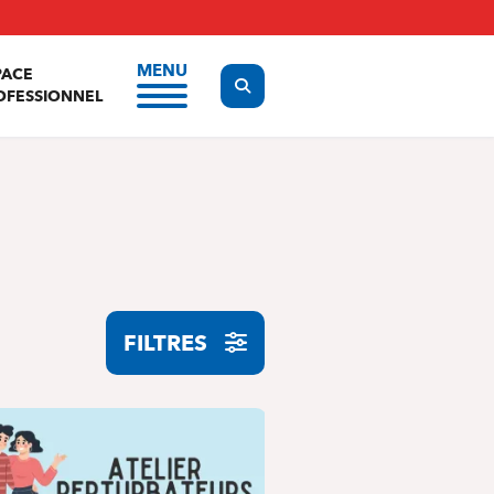
MENU
PACE
Display the search form
OFESSIONNEL
FILTRES