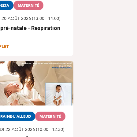
ELTA
MATERNITÉ
I 20 AOÛT 2026
(
13:00
-
14:00
)
 pré-natale - Respiration
PLET
RAINE-L'ALLEUD
MATERNITÉ
DI 22 AOÛT 2026
(
10:00
-
12:30
)