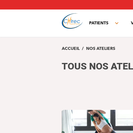
Aller
au
contenu
principal
PATIENTS
Toggle
subme
ACCUEIL
NOS ATELIERS
TOUS NOS ATEL