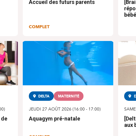
Accueil des futurs parents
[Bra
répo
béb
COMPLET
DELTA
MATERNITÉ
D
00
)
JEUDI 27 AOÛT 2026
(
16:00
-
17:00
)
SAME
 de
Aquagym pré-natale
[Del
aux 