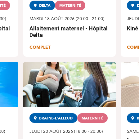
ITÉ
DELTA
MATERNITÉ
D
:30
)
MARDI 18 AOÛT 2026
(
20:00
-
21:00
)
JEUD
ital
Allaitement maternel - Hôpital
Kiné
Delta
COMPLET
COM
BRAINE-L'ALLEUD
MATERNITÉ
B
00
)
JEUDI 20 AOÛT 2026
(
18:00
-
20:30
)
SAME