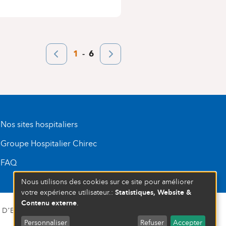
Pagination
Page
1
Dernière
6
Page
last
courante
page
précédente
page
Nos sites hospitaliers
Groupe Hospitalier Chirec
FAQ
Nous utilisons des cookies sur ce site pour améliorer
Statistiques, Website &
votre expérience utilisateur.:
Contenu externe
.
D’ENTREPRISE : 472 937 059
Personnaliser
Refuser
Accepter