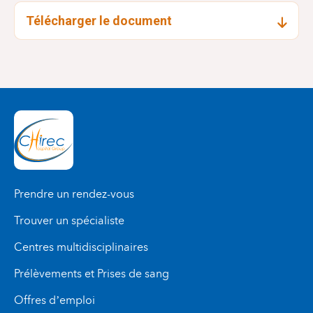
Responsable Infirmière & Secrétariat :
Télécharger le document
Mme Dominique JANSSENS
Prendre un rendez-vous
Trouver un spécialiste
Centres multidisciplinaires
Prélèvements et Prises de sang
Offres d’emploi