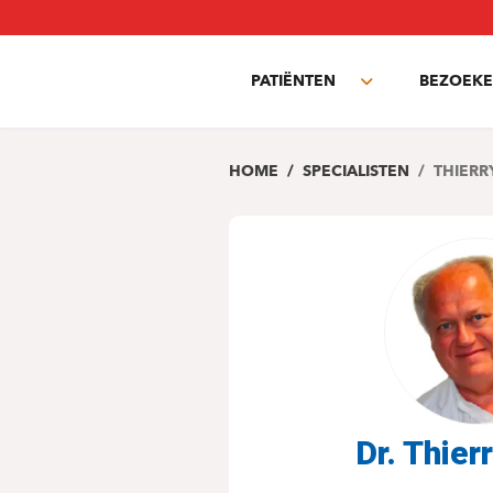
Overslaan
en
naar
PATIËNTEN
BEZOEKE
de
Toggle
inhoud
submenu
gaan
HOME
SPECIALISTEN
THIERR
Dr. Thier