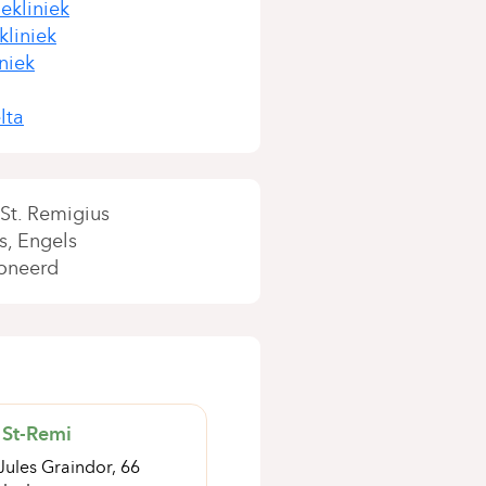
ekliniek
liniek
niek
lta
 St. Remigius
s
Engels
oneerd
 St-Remi
Jules Graindor, 66