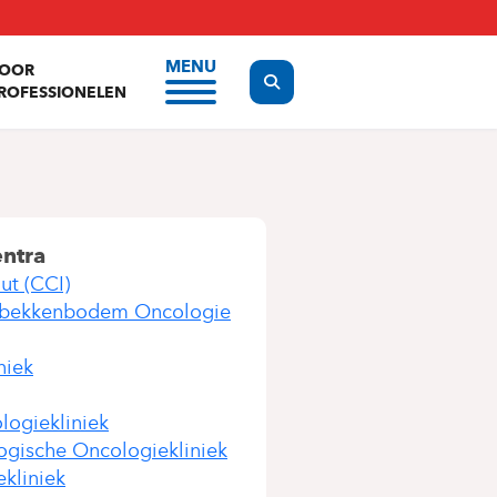
MENU
OOR
Display the search form
ROFESSIONELEN
entra
ut (CCI)
 bekkenbodem Oncologie
niek
logiekliniek
gische Oncologiekliniek
kliniek