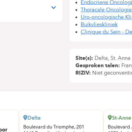
N
Endocriene Oncologi
Thoracale Oncologiek
Uro-oncologische Kli
Buikvlieskliniek
Clinique du Sein - De
Site(s)
Delta
St. Anna
Gesproken talen
Fran
RIZIV
Niet geconventi
Delta
St-Anne
Boulevard du Triomphe, 201
Boulevard 
oor