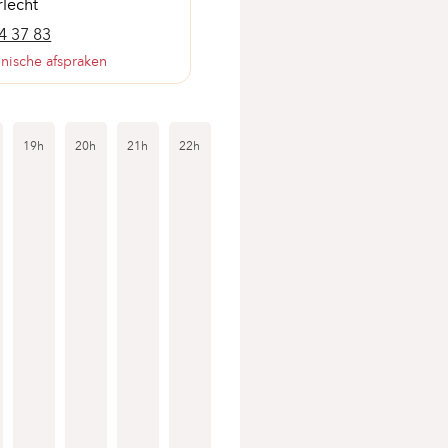
lecht
4 37 83
onische afspraken
19h
20h
21h
22h