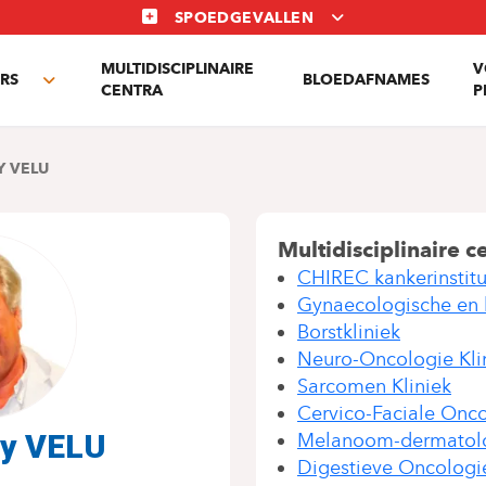
SPOEDGEVALLEN
MULTIDISCIPLINAIRE
V
RS
BLOEDAFNAMES
Toggle
CENTRA
P
submenu
Y VELU
Multidisciplinaire c
CHIREC kankerinstitu
Gynaecologische en
Borstkliniek
Neuro-Oncologie Kli
Sarcomen Kliniek
Cervico-Faciale Onco
ry VELU
Melanoom-dermatolo
Digestieve Oncologie