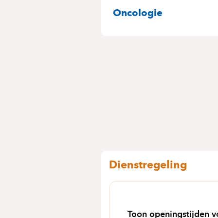
SPECIALITEITE
Oncologie
Dienstregeling
Toon openingstijden v