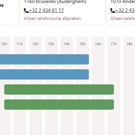
1160 Bruxelles (Auderghem)
1070 Ander
es
+32 2 434 81 17
+32 2 43
Alleen telefonische afspraken
Alleen telef
10h
11h
12h
13h
14h
15h
16h
17h
18h