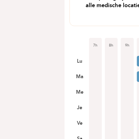
alle medische locati
7h
8h
9h
Lu
Ma
Me
Je
Ve
Sa