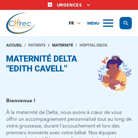
Aller
URGENCES
au
contenu
Display
MENU
principal
FR
NL
EN
ACCUEIL
PATIENTS
MATERNITÉ
HÔPITAL DELTA
MATERNITÉ DELTA
"EDITH CAVELL"
Bienvenue !
À la maternité de Delta, nous avons à c
œ
ur de vous
offrir un accompagnement personnalisé tout au long de
votre grossesse, durant l'accouchement et lors des
premiers moments avec votre bébé. Nos équipes