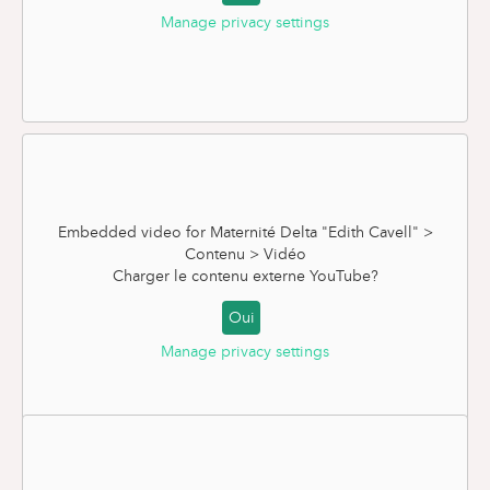
Manage privacy settings
En cas de césarienne programmée
Embedded video for Maternité Delta "Edith Cavell" >
Contenu > Vidéo
Charger le contenu externe
YouTube
?
Oui
Manage privacy settings
La version