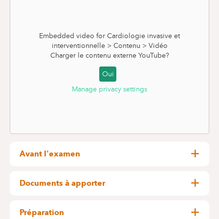
Embedded video for Cardiologie invasive et
interventionnelle > Contenu > Vidéo
Charger le contenu externe
YouTube
?
Oui
Manage privacy settings
INFORMATIONS PRATIQUES
Avant l'examen
Si vous prenez un traitement anticoagulant,
consultez votre médecin : il doit être arrêté 48 à
Documents à apporter
72h avant l'examen.
Votre carte d'identité
Il est parfois remplacé par des injections
Les coordonnées de votre médecin traitant
Préparation