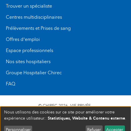
Trouver un spécialiste
Centres multidisciplinaires
Prélèvements et Prises de sang
Offres d’emploi
Espace professionnels
Nos sites hospitaliers
Groupe Hospitalier Chirec
FAQ
© CHIREC 2026
VIE PRIVÉE
Nous utilisons des cookies sur ce site pour améliorer votre
SIÈGE SOCIAL BOULEVARD DU TRIOMPHE 201 1160
Statistiques, Website & Contenu externe
expérience utilisateur.:
.
BRUXELLES N° D’ENTREPRISE : 472 937 059
S'INSCRIRE À UN ÉVÉNEMENT
COMPLET
FERMÉ
Personnaliser
Refuser
Accepter