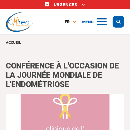
Aller
URGENCES
au
contenu
Display
MENU
principal
FR
NL
EN
ACCUEIL
CONFÉRENCE À L'OCCASION DE
LA JOURNÉE MONDIALE DE
L'ENDOMÉTRIOSE