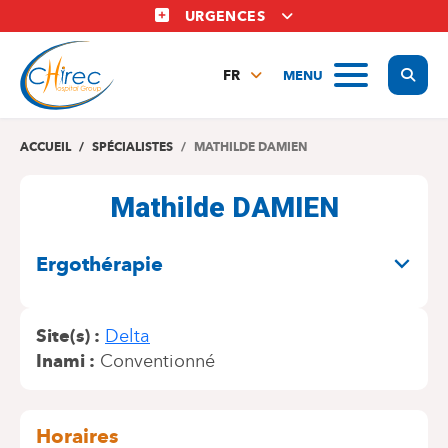
Aller
URGENCES
au
contenu
Display
MENU
principal
FR
NL
EN
ACCUEIL
SPÉCIALISTES
MATHILDE DAMIEN
Mathilde DAMIEN
SPÉCIALITÉS
Ergothérapie
Site(s)
Delta
Inami
Conventionné
Horaires