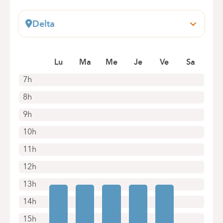
Delta
Boulevard du Triomphe, 201
1160 Bruxelles (Auderghem)
Lu
Ma
Me
Je
Ve
Sa
+32 2 434 54 20
Rendez-vous uniquement par téléphone
7h
8h
9h
10h
11h
12h
13h
14h
15h