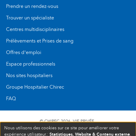
Prendre un rendez-vous
Trouver un spécialiste
Centres multidisciplinaires
Prélèvements et Prises de sang
Offres d’emploi
Espace professionnels
Nos sites hospitaliers
Groupe Hospitalier Chirec
FAQ
© CHIREC 2026
VIE PRIVÉE
Nous utilisons des cookies sur ce site pour améliorer votre
SIÈGE SOCIAL BOULEVARD DU TRIOMPHE 201 1160
Statistiques, Website & Contenu externe
expérience utilisateur.:
.
BRUXELLES N° D’ENTREPRISE : 472 937 059