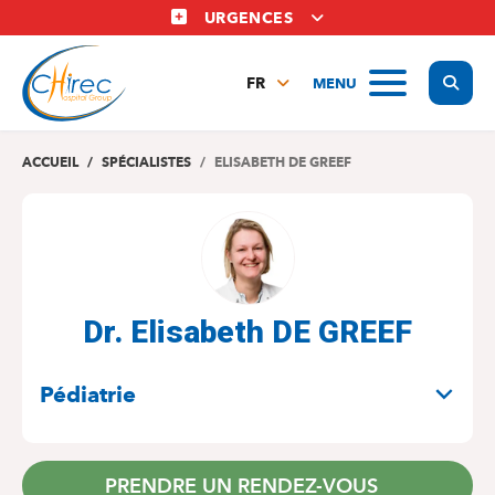
Aller
URGENCES
au
contenu
Display
MENU
principal
FR
NL
EN
ACCUEIL
SPÉCIALISTES
ELISABETH DE GREEF
Dr. Elisabeth DE GREEF
SPÉCIALITÉS
Pédiatrie
PRENDRE UN RENDEZ-VOUS