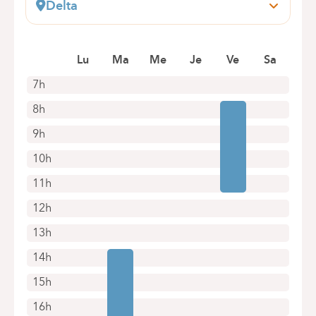
Delta
Boulevard du Triomphe, 201
1160 Auderghem
Prendre rendez-vous en ligne
Lu
Ma
Me
Je
Ve
Sa
7h
8h
9h
10h
11h
12h
13h
14h
15h
16h