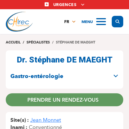
Aller
URGENCES
au
contenu
Display
MENU
principal
FR
NL
EN
ACCUEIL
SPÉCIALISTES
STÉPHANE DE MAEGHT
Dr. Stéphane DE MAEGHT
SPÉCIALITÉS
Gastro-entérologie
PRENDRE UN RENDEZ-VOUS
Site(s)
Jean Monnet
Inami
Conventionné