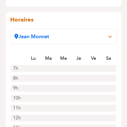
Horaires
Jean Monnet
Avenue Jean Monnet, 12
1400 Nivelles (Baulers)
Prendre rendez-vous en ligne
Lu
Ma
Me
Je
Ve
Sa
7h
8h
9h
10h
11h
12h