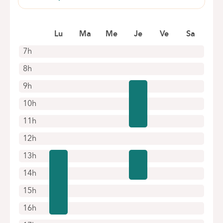
Pangaert, 37-47
1083 Ganshoren
Prendre rendez-vous en ligne
Lu
Ma
Me
Je
Ve
Sa
7h
8h
9h
10h
11h
12h
13h
14h
15h
16h