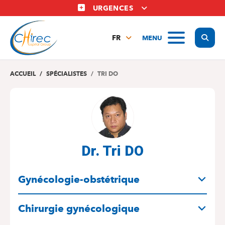
Aller
URGENCES
au
contenu
Display
MENU
principal
FR
NL
EN
ACCUEIL
SPÉCIALISTES
TRI DO
Dr. Tri DO
SPÉCIALITÉS
Gynécologie-obstétrique
Chirurgie gynécologique