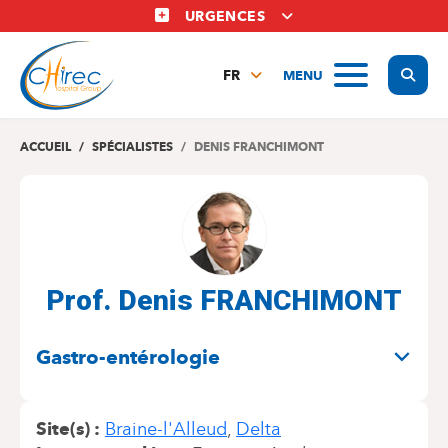
Aller
URGENCES
au
contenu
Display
MENU
principal
FR
NL
EN
ACCUEIL
SPÉCIALISTES
DENIS FRANCHIMONT
Prof. Denis FRANCHIMONT
SPÉCIALITÉS
Gastro-entérologie
Site(s)
Braine-l'Alleud
Delta