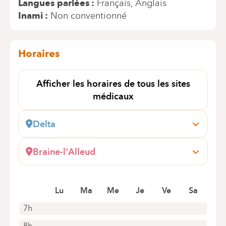
Langues parlées
Français
Anglais
Inami
Non conventionné
Horaires
Afficher les horaires de tous les sites
médicaux
Delta
Boulevard du Triomphe, 201
1160 Auderghem
Braine-l'Alleud
+32 2 434 81 05
Wayez, 35
1420 Braine-l'Alleud
Rendez-vous uniquement par téléphone
Lu
Ma
Me
Je
Ve
Sa
+32 2 434 70 90
Rendez-vous uniquement par téléphone
7h
8h