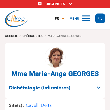
Aller
URGENCES
au
contenu
Display
MENU
principal
FR
NL
EN
ACCUEIL
SPÉCIALISTES
MARIE-ANGE GEORGES
Mme Marie-Ange GEORGES
SPÉCIALITÉS
Diabétologie (infirmières)
Site(s)
Cavell
Delta