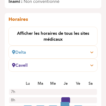
Inami
Non conventionné
Horaires
Afficher les horaires de tous les sites
médicaux
Delta
Boulevard du Triomphe, 201
1160 Bruxelles (Auderghem)
Cavell
+32 2 434 81 17
Général Lotz, 37
1180 Bruxelles (Uccle)
Rendez-vous uniquement par téléphone
Lu
Ma
Me
Je
Ve
Sa
+32 2 434 81 01
Rendez-vous uniquement par téléphone
7h
8h