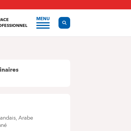
MENU
PACE
Display the search form
OFESSIONNEL
inaires
andais
Arabe
nné