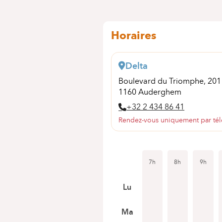
Horaires
Delta
Boulevard du Triomphe, 20
1160 Auderghem
+32 2 434 86 41
Rendez-vous uniquement par té
7h
8h
9h
Lu
Ma