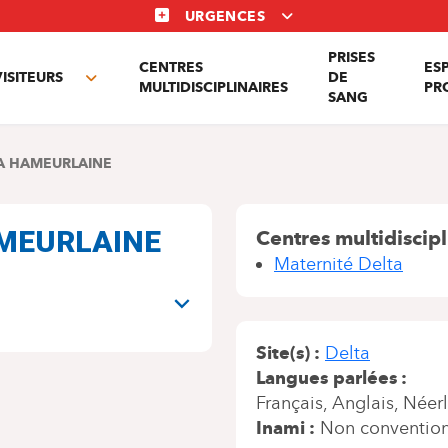
URGENCES
PRISES
CENTRES
ES
VISITEURS
DE
Toggle
MULTIDISCIPLINAIRES
PR
SANG
nu
submenu
A HAMEURLAINE
AMEURLAINE
Centres multidiscipl
Maternité Delta
Site(s)
Delta
Langues parlées
Français
Anglais
Néerl
Inami
Non conventio