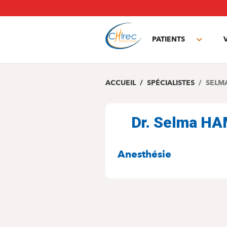
Aller
au
contenu
principal
PATIENTS
Toggle
subme
ACCUEIL
SPÉCIALISTES
SELM
Dr. Selma H
SPÉCIALITÉS
Anesthésie