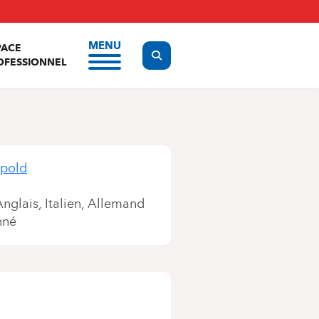
MENU
PACE
Display the search form
OFESSIONNEL
opold
Anglais
Italien
Allemand
nné