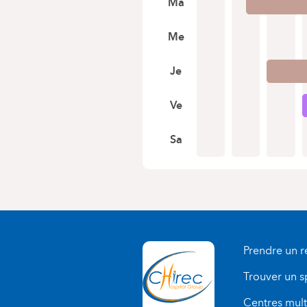
Ma
Me
Je
Ve
Sa
Prendre un 
Trouver un s
Centres multi