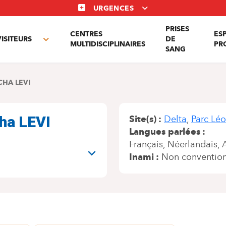
URGENCES
PRISES
CENTRES
ES
VISITEURS
DE
Toggle
MULTIDISCIPLINAIRES
PR
SANG
nu
submenu
CHA LEVI
cha LEVI
Site(s)
Delta
Parc Lé
Langues parlées
Français
Néerlandais
Inami
Non conventio