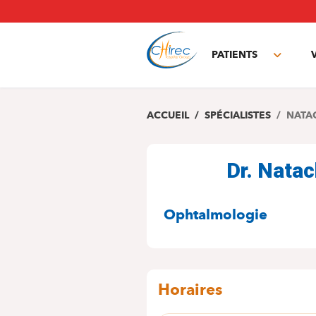
Aller
au
contenu
principal
PATIENTS
Toggle
subme
ACCUEIL
SPÉCIALISTES
NATA
Dr. Nata
SPÉCIALITÉS
Ophtalmologie
Horaires