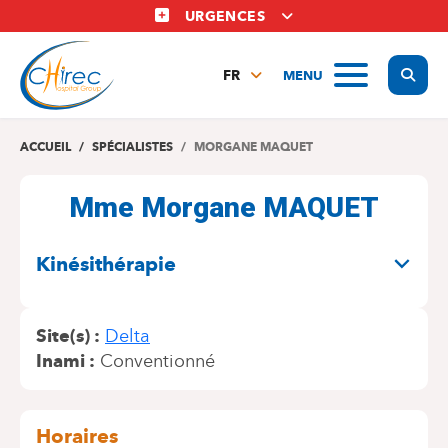
Aller
URGENCES
au
contenu
Display
MENU
principal
FR
NL
EN
ACCUEIL
SPÉCIALISTES
MORGANE MAQUET
Mme Morgane MAQUET
SPÉCIALITÉS
Kinésithérapie
Site(s)
Delta
Inami
Conventionné
Horaires