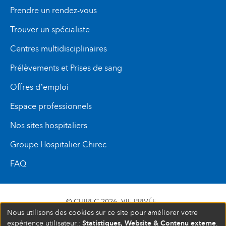
Prendre un rendez-vous
Trouver un spécialiste
Centres multidisciplinaires
Prélèvements et Prises de sang
Offres d’emploi
Espace professionnels
Nos sites hospitaliers
Groupe Hospitalier Chirec
FAQ
© CHIREC 2026
VIE PRIVÉE
Nous utilisons des cookies sur ce site pour améliorer votre
SIÈGE SOCIAL BOULEVARD DU TRIOMPHE 201 1160
Statistiques, Website & Contenu externe
expérience utilisateur.:
.
BRUXELLES N° D’ENTREPRISE : 472 937 059