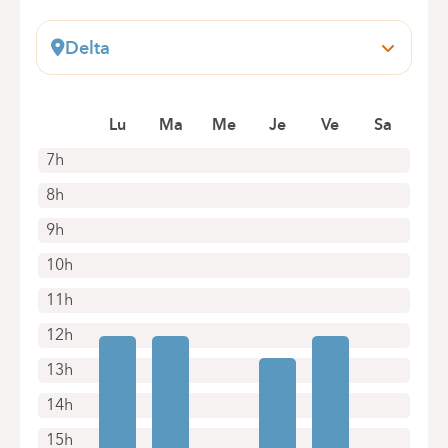
Delta
Boulevard du Triomphe, 201
1160 Bruxelles (Auderghem)
Lu
Ma
Me
Je
Ve
Sa
+32 2 434 54 20
Rendez-vous uniquement par téléphone
7h
8h
9h
10h
11h
12h
13h
14h
15h