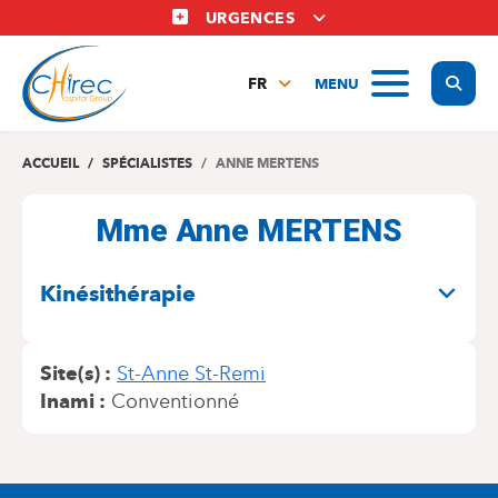
Aller
URGENCES
au
contenu
Display
MENU
principal
FR
NL
EN
ACCUEIL
SPÉCIALISTES
ANNE MERTENS
Mme Anne MERTENS
SPÉCIALITÉS
Kinésithérapie
Site(s)
St-Anne St-Remi
Inami
Conventionné