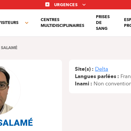
URGENCES
PRISES
CENTRES
ES
VISITEURS
DE
Toggle
MULTIDISCIPLINAIRES
PR
SANG
nu
submenu
M SALAMÉ
Site(s)
Delta
Langues parlées
Fran
Inami
Non conventio
 SALAMÉ