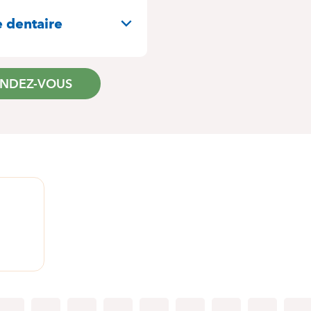
e dentaire
ENDEZ-VOUS
1