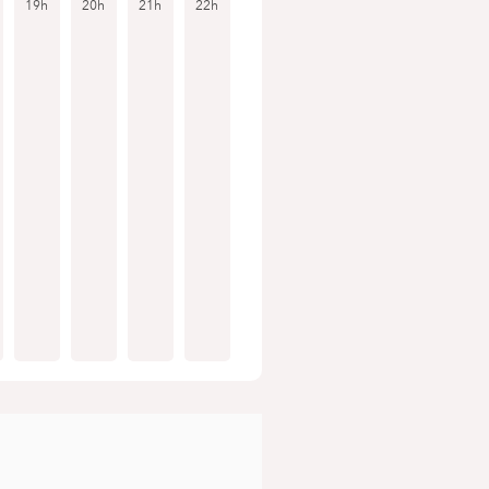
19h
20h
21h
22h