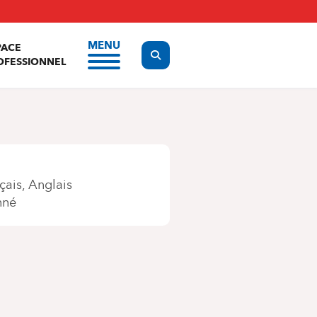
MENU
PACE
Display the search form
OFESSIONNEL
çais
Anglais
nné