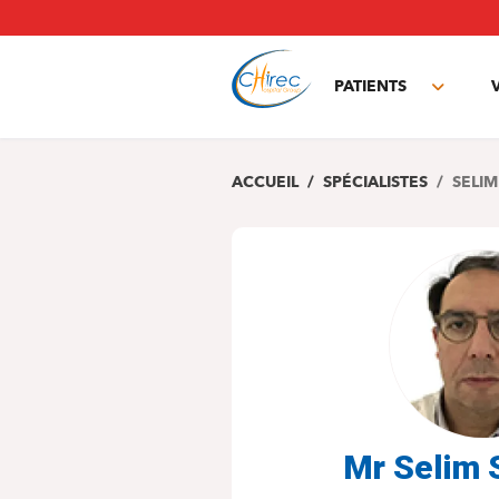
Aller
au
contenu
principal
PATIENTS
Toggle
subme
ACCUEIL
SPÉCIALISTES
SELI
Mr Selim