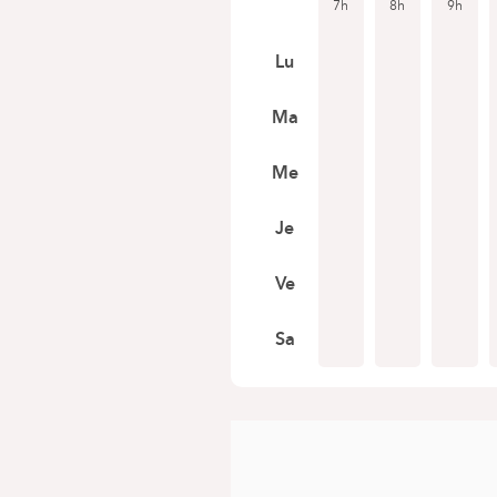
7h
8h
9h
Lu
Ma
Me
Je
Ve
Sa