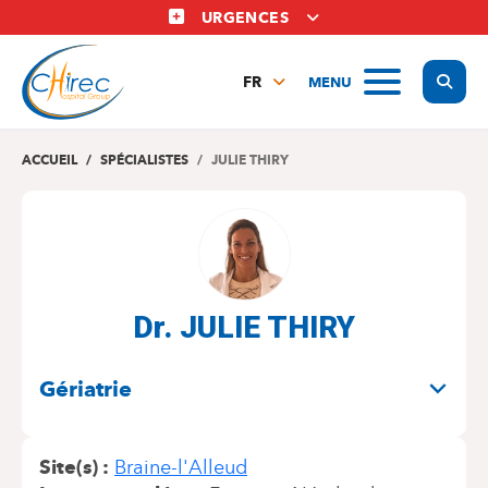
Aller
URGENCES
au
contenu
Display
MENU
principal
FR
NL
EN
ACCUEIL
SPÉCIALISTES
JULIE THIRY
Dr. JULIE THIRY
SPÉCIALITÉS
Gériatrie
Site(s)
Braine-l'Alleud