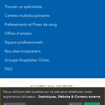
Trouver un spécialiste
Centres multidisciplinaires
Prélèvements et Prises de sang
Offres d’emploi
Espace professionnels
Nos sites hospitaliers
Groupe Hospitalier Chirec
FAQ
© CHIREC 2026
VIE PRIVÉE
Nous utilisons des cookies sur ce site pour améliorer votre
SIÈGE SOCIAL BOULEVARD DU TRIOMPHE 201 1160
Statistiques, Website & Contenu externe
expérience utilisateur.:
.
BRUXELLES N° D’ENTREPRISE : 472 937 059