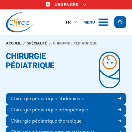
Aller
URGENCES
au
contenu
Display
MENU
principal
FR
NL
EN
ACCUEIL
SPÉCIALITÉ
CHIRURGIE PÉDIATRIQUE
CHIRURGIE
PÉDIATRIQUE
Chirurgie pédiatrique abdominale
Chirurgie pédiatrique orthopédique
Chirurgie pédiatrique thoracique