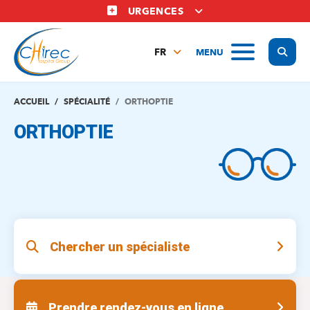
Aller
URGENCES
au
contenu
Display
MENU
principal
FR
NL
EN
ACCUEIL
SPÉCIALITÉ
ORTHOPTIE
ORTHOPTIE
Chercher un spécialiste
Prendre rendez-vous en ligne