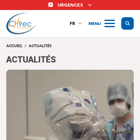
Aller
URGENCES
au
contenu
Display
MENU
principal
FR
NL
EN
ACCUEIL
ACTUALITÉS
ACTUALITÉS