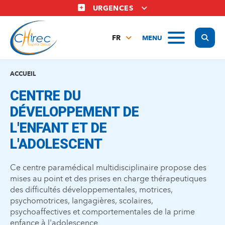
Aller
URGENCES
au
contenu
Display
MENU
principal
FR
NL
EN
ACCUEIL
CENTRE DU
DÉVELOPPEMENT DE
L'ENFANT ET DE
L'ADOLESCENT
Ce centre paramédical multidisciplinaire propose des
mises au point et des prises en charge thérapeutiques
des difficultés développementales, motrices,
psychomotrices, langagières, scolaires,
psychoaffectives et comportementales de la prime
enfance à l'adolescence.