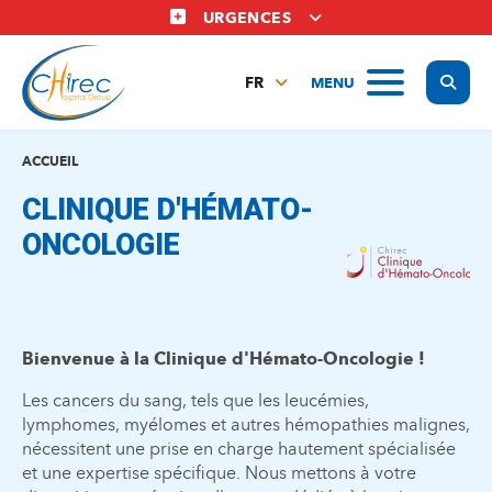
Aller
URGENCES
au
contenu
Display
MENU
principal
FR
NL
EN
ACCUEIL
CLINIQUE D'HÉMATO-
ONCOLOGIE
Bienvenue à la Clinique d'Hémato-Oncologie !
Les cancers du sang, tels que les leucémies,
lymphomes, myélomes et autres hémopathies malignes,
nécessitent une prise en charge hautement spécialisée
et une expertise spécifique. Nous mettons à votre