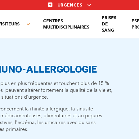
URGENCES
PRISES
CENTRES
ES
VISITEURS
DE
Toggle
MULTIDISCIPLINAIRES
PR
SANG
nu
submenu
MUNO-ALLERGOLOGIE
 plus en plus fréquentes et touchent plus de 15 %
s peuvent altérer fortement la qualité de la vie et,
 situations d'urgence.
concernent la rhinite allergique, la sinusite
es médicamenteuses, alimentaires et au piqures
stives, l'eczéma, les urticaires avec ou sans
es primaires.