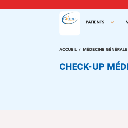
Aller
au
contenu
principal
PATIENTS
Toggle
subme
ACCUEIL
MÉDECINE GÉNÉRALE
CHECK-UP MÉD