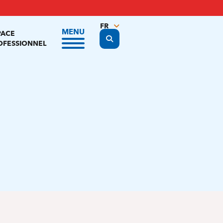
FR
MENU
PACE
Display the search form
NL
OFESSIONNEL
EN