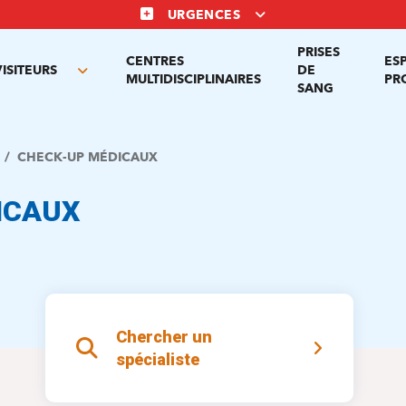
URGENCES
PRISES
CENTRES
ES
VISITEURS
DE
Toggle
MULTIDISCIPLINAIRES
PR
SANG
nu
submenu
CHECK-UP MÉDICAUX
ICAUX
Chercher un
spécialiste