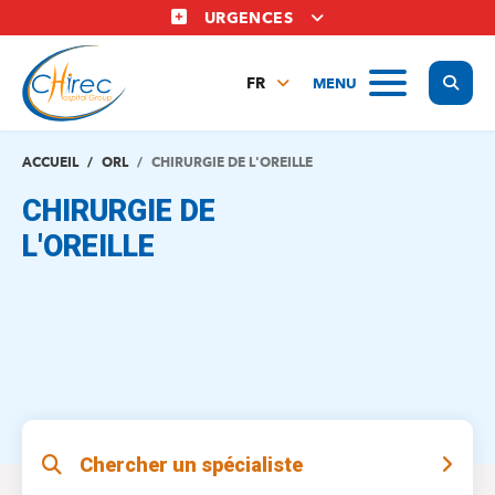
Aller
URGENCES
au
contenu
Display
MENU
principal
FR
NL
EN
ACCUEIL
ORL
CHIRURGIE DE L'OREILLE
CHIRURGIE DE
L'OREILLE
Chercher un spécialiste