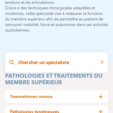
tendons et les articulations.
Grâce à des techniques chirurgicales adaptées et
modernes, cette spécialité vise à restaurer la fonction
du membre supérieur afin de permettre au patient de
retrouver mobilité, force et autonomie dans ses activités
quotidiennes.
Chercher un spécialiste
PATHOLOGIES ET TRAITEMENTS DU
MEMBRE SUPÉRIEUR
Traumatismes osseux
Les fractures du membre supérieur peuvent
concerner la main, le poignet, l’avant-bras, le
Pathologies tendineuses