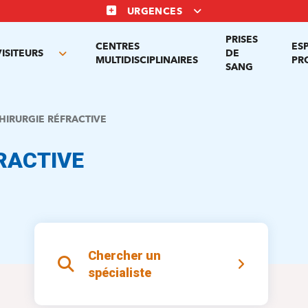
URGENCES
PRISES
CENTRES
ES
VISITEURS
DE
Toggle
MULTIDISCIPLINAIRES
PR
SANG
nu
submenu
HIRURGIE RÉFRACTIVE
RACTIVE
Chercher un
spécialiste