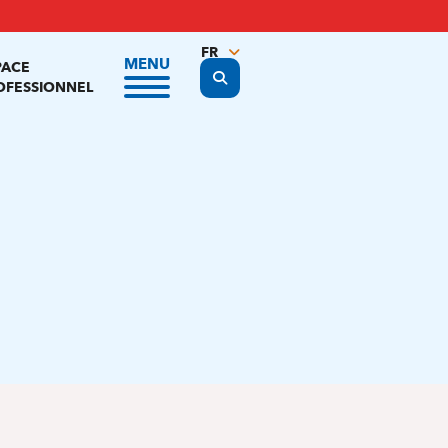
FR
MENU
PACE
Display the search form
NL
OFESSIONNEL
EN