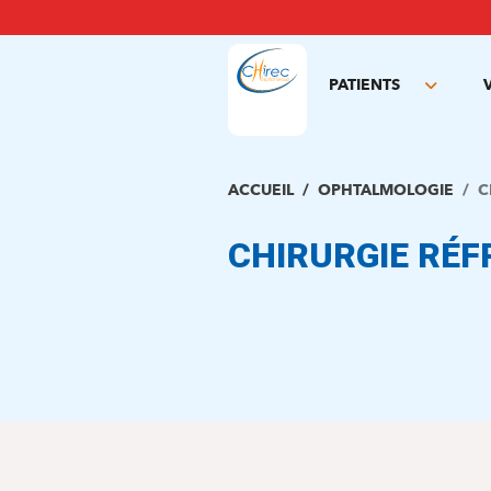
Aller
au
contenu
principal
PATIENTS
Toggle
subme
ACCUEIL
OPHTALMOLOGIE
C
CHIRURGIE RÉF