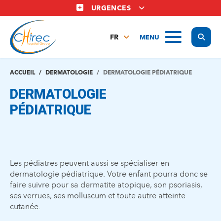
Aller
URGENCES
au
contenu
Display
MENU
principal
FR
NL
EN
ACCUEIL
DERMATOLOGIE
DERMATOLOGIE PÉDIATRIQUE
DERMATOLOGIE
PÉDIATRIQUE
Les pédiatres peuvent aussi se spécialiser en
dermatologie pédiatrique. Votre enfant pourra donc se
faire suivre pour sa dermatite atopique, son psoriasis,
ses verrues, ses molluscum et toute autre atteinte
cutanée.