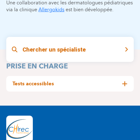
Une collaboration avec les dermatologues pédiatriques
via la clinique
Allergokids
est bien développée.
Chercher un spécialiste
PRISE EN CHARGE
Tests accessibles
En cas d’angiomes cutanés volumineux ou
invalidants, votre enfant pourra se faire
hospitaliser dans le service.
Le suivi de la croissance et des troubles de la
puberté.
Votre enfant stagne au niveau staturo-pondéral
ou votre enfant semble présenter des troubles