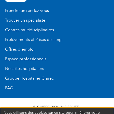
hormonaux, notre équipe peut réaliser un bilan
initial. Selon le problème mis en évidence, vous
Prendre un rendez-vous
pourriez être orientés vers un endocrinologue
dans un autre hôpital.
Trouver un spécialiste
Centres multidisciplinaires
Prélèvements et Prises de sang
Offres d’emploi
Espace professionnels
Nos sites hospitaliers
Groupe Hospitalier Chirec
FAQ
© CHIREC 2026
VIE PRIVÉE
Nous utilisons des cookies sur ce site pour améliorer votre