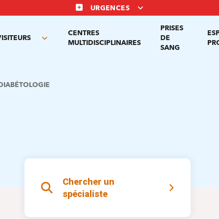
URGENCES
PRISES
CENTRES
ES
VISITEURS
DE
Toggle
MULTIDISCIPLINAIRES
PR
SANG
nu
submenu
DIABÉTOLOGIE
Chercher un
spécialiste