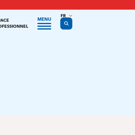
FR
MENU
PACE
Display the search form
NL
OFESSIONNEL
EN