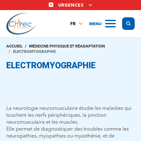
Aller
URGENCES
au
contenu
Display
MENU
principal
FR
NL
EN
ACCUEIL
MÉDECINE PHYSIQUE ET RÉADAPTATION
ELECTROMYOGRAPHIE
ELECTROMYOGRAPHIE
La neurologie neuromusculaire étudie les maladies qui
touchent les nerfs périphériques, la jonction
neuromusculaire et les muscles.
Elle permet de diagnostiquer des troubles comme les
neuropathies, myopathies ou myasthénie, et de