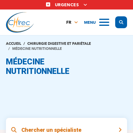
Aller
URGENCES
au
contenu
Display
MENU
principal
FR
NL
EN
ACCUEIL
CHIRURGIE DIGESTIVE ET PARIÉTALE
MÉDECINE NUTRITIONNELLE
MÉDECINE
NUTRITIONNELLE
Chercher un spécialiste