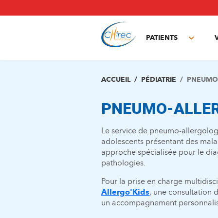
Aller
au
contenu
principal
PATIENTS
Toggle
subme
ACCUEIL
PÉDIATRIE
PNEUMO-
PNEUMO-ALLER
Le service de pneumo-allergologi
adolescents présentant des maladi
approche spécialisée pour le diagn
pathologies.
Pour la prise en charge multidisci
Allergo'Kids
, une consultation d
un accompagnement personnalis