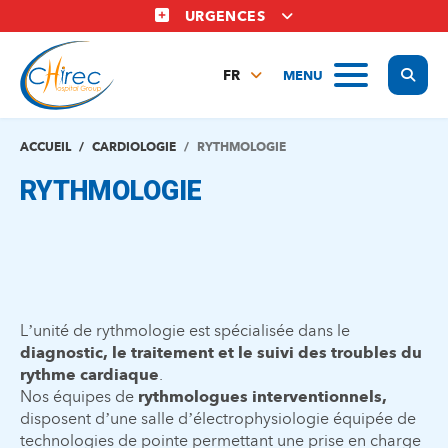
Aller
URGENCES
au
contenu
Display
MENU
principal
FR
NL
EN
ACCUEIL
CARDIOLOGIE
RYTHMOLOGIE
RYTHMOLOGIE
L’unité de rythmologie est spécialisée dans le
diagnostic, le traitement et le suivi des troubles du
rythme cardiaque
.
Nos équipes de
rythmologues interventionnels,
disposent d’une salle d’électrophysiologie équipée de
technologies de pointe permettant une prise en charge