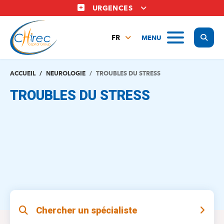
Aller
URGENCES
au
contenu
Display
MENU
principal
FR
NL
EN
ACCUEIL
NEUROLOGIE
TROUBLES DU STRESS
TROUBLES DU STRESS
Chercher un spécialiste