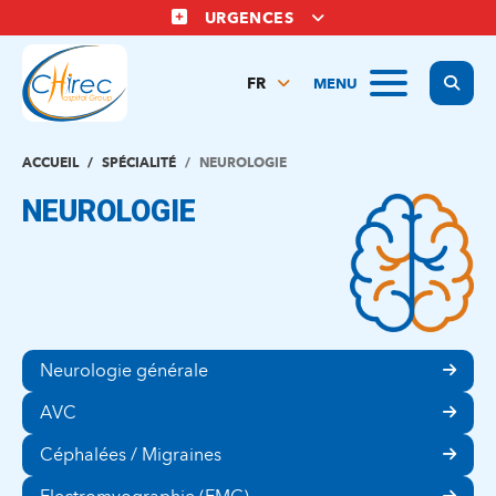
Aller
URGENCES
au
contenu
Display
MENU
principal
FR
NL
EN
ACCUEIL
SPÉCIALITÉ
NEUROLOGIE
NEUROLOGIE
Neurologie générale
AVC
Céphalées / Migraines