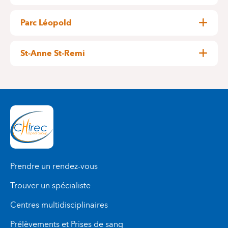
+32 2 434 79 11
Pensées, 1-5
1030 Schaerbeek
Parc Léopold
+32 2 434 24 11
Rue du Trône, 100
1050 Bruxelles (Ixelles)
St-Anne St-Remi
+32 2 434 81 03
Jules Graindor, 66
1070 Anderlecht
ROUTE 120
+32 2 434 37 44
Prendre un rendez-vous
Trouver un spécialiste
Centres multidisciplinaires
Prélèvements et Prises de sang