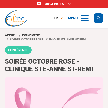
Aller
URGENCES
au
contenu
Display
MENU
principal
FR
NL
EN
ACCUEIL
EVÉNEMENT
SOIRÉE OCTOBRE ROSE - CLINIQUE STE-ANNE ST-REMI
CONFÉRENCE
SOIRÉE OCTOBRE ROSE -
CLINIQUE STE-ANNE ST-REMI